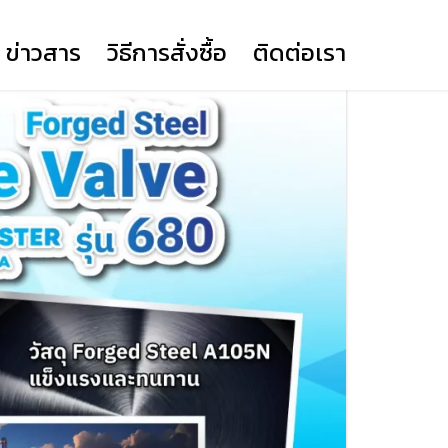
ข่าวสาร
วิธีการสั่งซื้อ
ติดต่อเรา
BUTTERFLY VALVE LEVER
(YORK)
BUTTERFLY VALVE GEAR
(YORK)
KNIFE GATE VALVE
DUAL PLATE WAFER CHECK
BALL VALVE
PRIME ACTUATOR DA
VALVE (YORK)
PRIME ACTUATOR SR12