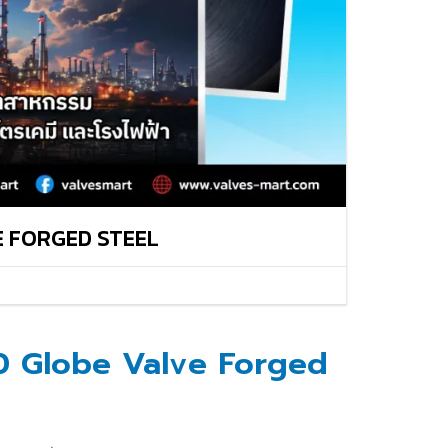
VALVES
BALL VALVES
BUTTERFLY VALVES
CHECK VALVES
GATE VALVES
VE FORGED STEEL
0 Globe Valve Forged