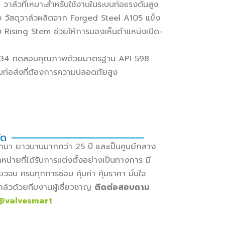
l
วาล์วที่เหมาะสำหรับใช้งานในระบบท่อแรงดันสูง
 วัสดุวาล์วผลิตจาก Forged Steel A105 แข็ง
 Rising Stem ช่วยให้การมองเห็นตำแหน่งเปิด-
.34 ทดสอบคุณภาพด้วยมาตรฐาน API 598
บท่อส่งที่ต้องการความปลอดภัยสูง
ัด
เภทมา ยาวนานมากกว่า 25 ปี และเป็นศูนย์กลาง
น่ายที่ได้รับการแต่งตั้งอย่างเป็นทางการ มี
วจบ ครบทุกการซ่อม คุ้มค่า คุ้มราคา มั่นใจ
าล์วด้วยทีมงานผู้เชี่ยวชาญ
ติดต่อสอบถาม
@valvesmart