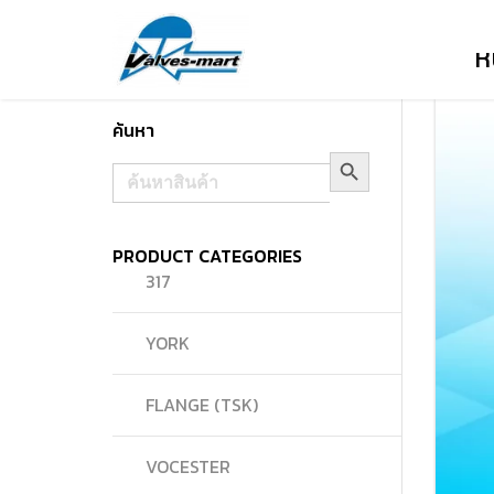
ห
ค้นหา
Search Button
Search
for:
PRODUCT CATEGORIES
317
YORK
FLANGE (TSK)
VOCESTER