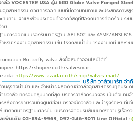
วาล์ว
VOCESTER USA รุ่น 680 Globe Valve Forged Stee
นอุตสาหกรรม ด้วยการออกแบบที่มีความทนทานและประสิทธิภาพสูง
ะทนทาน ฝาและส่วนประกอบทำจากวัสดุที่ป้องกันการกัดกร่อน ระบบ
ง่าย
ฐานการออกแบบรองรับมาตรฐาน API 602 และ ASME/ANSI B16
สำหรับโรงงานอุตสาหกรรม เช่น โรงกลั่นน้ำมัน โรงงานเคมี และระบ
omotion Butterfly valve สั่งซื้อสินค้าออนไลน์ได้ที่
hopee: https://shopee.co.th/valvesmart
azada:
https://www.lazada.co.th/shop/valves-mart/
บริษัท วาล์วมาร์ท จำก
ำด้านธุรกิจนำเข้า และ จำหน่ายผลิตภัณฑ์วาล์วอุตสาหกรรมทุกประ
่ายวาล์ว ที่ครอบคลุมมากที่สุด บริการวาล์วครบวงจร เป็นตัวแทนจำห
ารหลังการขายรวมทั้งศูนย์ซ่อม ตรวจเช็ควาล์ว และบำรุงรักษา ที่เดีย
ล่แท้ด้วยมาตรฐานเยอรมัน มีบริการจัดอบรมสัมมนาให้ความรู้เรื่องว
ูลเพิ่มเติม 02-894-9963, 092-246-3011 Line Official :