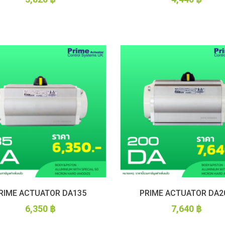
IMI PLC
RIME ACTUATOR DA135
PRIME ACTUATOR DA2
6,350
฿
7,640
฿