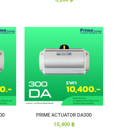
VALVES
BALL VALVES
BUTTERFLY VALVES
CHECK VALVES
GATE VALVES
00
PRIME ACTUATOR DA300
10,400
฿