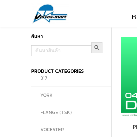
ห
ค้นหา
Search Button
Search
for:
PRODUCT CATEGORIES
317
YORK
FLANGE (TSK)
P
VOCESTER