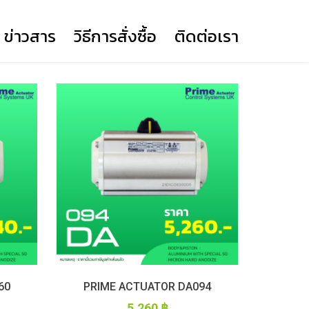
ข่าวสาร
วิธีการสั่งซื้อ
ติดต่อเรา
BUTTERFLY VALVE LEVER
(YORK)
BUTTERFLY VALVE GEAR
(YORK)
KNIFE GATE VALVE
DUAL PLATE WAFER CHECK
BALL VALVE
PRIME ACTUATOR DA
VALVE (YORK)
PRIME ACTUATOR SR12
60
PRIME ACTUATOR DA094
5,260
฿