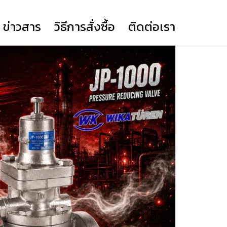
ข่าวสาร
วิธีการสั่งซื้อ
ติดต่อเรา
BUTTERFLY VALVE LEVER
(YORK)
BUTTERFLY VALVE GEAR
(YORK)
KNIFE GATE VALVE
DUAL PLATE WAFER CHECK
BALL VALVE
PRIME ACTUATOR DA
VALVE (YORK)
PRIME ACTUATOR SR12