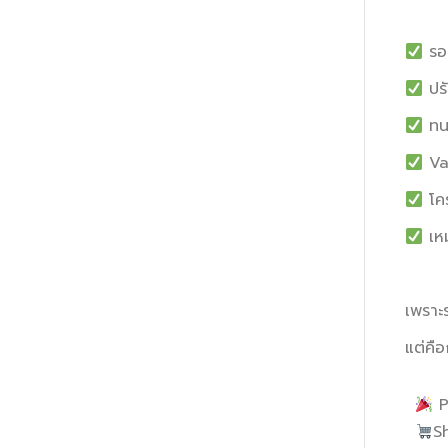
รอง
ปรั
ทนอ
Val
โคร
เห
เพราะร
แต่คื
Pr
S