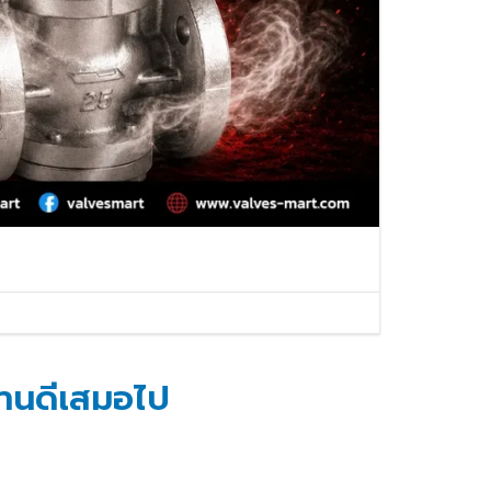
VALVES
BALL VALVES
BUTTERFLY VALVES
CHECK VALVES
GATE VALVES
งานดีเสมอไป