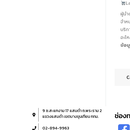
L
ผู้น
จำหน
บริก
อะไห
ข้อม
C
9 ซ.สะแกงาม 17 แสมดำ ถ.พระราม 2
ช่อง
แขวงแสมดำ เขตบางขุนเทียน กทม.
02-894-9963