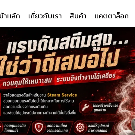
น้าหลัก
เกี่ยวกับเรา
สินค้า
แคตตาล็อก
317
COMPANY PROFILE
YORK
YORK SERIES HD
FLANGE (TSK)
YORK SERIES EH
VOCESTER
PRIME ACTUATOR
NEWAY
CLORIUS