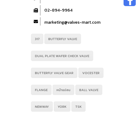
02-894-9964
marketing@valves-mart.com
317
BUTTERFLY VALVE
DUAL PLATE WAFER CHECK VALVE
BUTTERFLY VALVE GEAR
VOCESTER
FLANGE
หน้าแปลน
BALL VALVE
NEWWAY
YORK
TSK