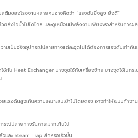
บสตีมของโรงงานหลายคนอาจคิดว่า “แรงดันยิ่งสูง ยิ่งดี”
ช่วยส่งไอน้ำไปได้ไกล และดูเหมือนมีพลังงานเพียงพอสำหรับการผล
ความเป็นจริงอุปกรณ์ปลายทางแต่ละจุดไม่ได้ต้องการแรงดันเท่ากัน
ดใช้กับ Heat Exchanger บางจุดใช้กับเครื่องจักร บางจุดใช้ในกระ
ณ
่อยแรงดันสูงเกินความเหมาะสมเข้าไปโดยตรง อาจทำให้ระบบทำงาน
กรณ์ปลายทางรับภาระมากเกินไป
์วและ Steam Trap สึกหรอเร็วขึ้น