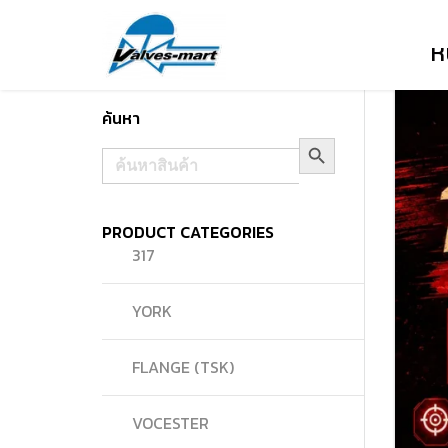
ห
ค้นหา
Search Button
Search
for:
PRODUCT CATEGORIES
317
YORK
FLANGE (TSK)
VOCESTER