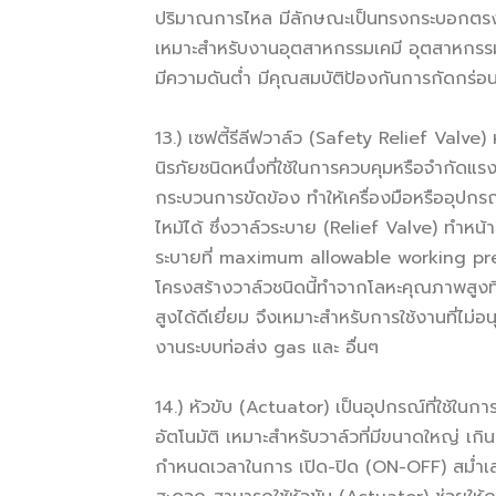
ปริมาณการไหล มีลักษณะเป็นทรงกระบอกตร
เหมาะสำหรับงานอุตสาหกรรมเคมี อุตสาหกรรมร
มีความดันต่ำ มีคุณสมบัติป้องกันการกัดกร่อน
13.) เซฟตี้รีลีฟวาล์ว (Safety Relief Valve) 
นิรภัยชนิดหนึ่งที่ใช้ในการควบคุมหรือจำกัดแ
กระบวนการขัดข้อง ทำให้เครื่องมือหรืออุปก
ไหม้ได้ ซึ่งวาล์วระบาย (Relief Valve) ทำหน้า
ระบายที่ maximum allowable working pre
โครงสร้างวาล์วชนิดนี้ทำจากโลหะคุณภาพสูงท
สูงได้ดีเยี่ยม จึงเหมาะสำหรับการใช้งานที่ไม
งานระบบท่อส่ง gas และ อื่นๆ
14.) หัวขับ (Actuator) เป็นอุปกรณ์ที่ใช้ใน
อัตโนมัติ เหมาะสำหรับวาล์วที่มีขนาดใหญ่ เ
กำหนดเวลาในการ เปิด-ปิด (ON-OFF) สม่ำเสมอ