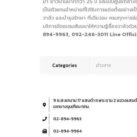
มา ยาวนานมากกว่า 25 ปี และเป็นศูนย์กลางจ
เป็นตัวแทนจำหน่ายที่ได้รับการแต่งตั้งอย่าง
วาล์ว และบำรุงรักษา ที่เดียวจบ ครบทุกการซ่อ
บริการจัดอบรมสัมมนาให้ความรู้เรื่องวาล์วด้ว
894-9963, 092-246-3011 Line Offici
Categories
ข่าวสาร
9 ซ.สะแกงาม 17 แสมดำ ถ.พระราม 2 แขวงแสมด
เขตบางขุนเทียน กทม.
02-894-9963
02-894-9964