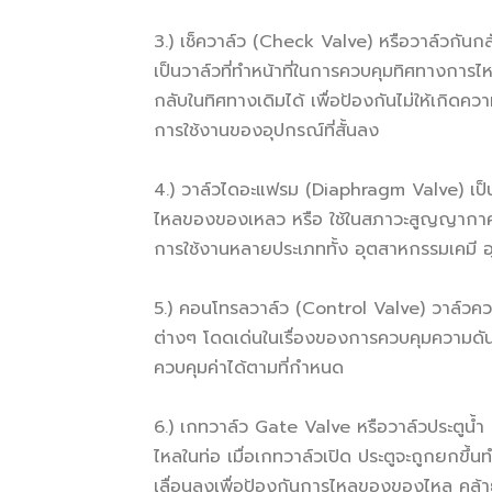
3.) เช็ควาล์ว (Check Valve) หรือวาล์วกันกล
เป็นวาล์วที่ทำหน้าที่ในการควบคุมทิศทางการ
กลับในทิศทางเดิมได้ เพื่อป้องกันไม่ให้เกิดค
การใช้งานของอุปกรณ์ที่สั้นลง
4.) วาล์วไดอะแฟรม (Diaphragm Valve) เป็
ไหลของของเหลว หรือ ใช้ในสภาวะสูญญากาศส
การใช้งานหลายประเภททั้ง อุตสาหกรรมเคมี 
5.) คอนโทรลวาล์ว (Control Valve) วาล์วค
ต่างๆ โดดเด่นในเรื่องของการควบคุมความดั
ควบคุมค่าได้ตามที่กำหนด
6.) เกทวาล์ว Gate Valve หรือวาล์วประตูน้ำ 
ไหลในท่อ เมื่อเกทวาล์วเปิด ประตูจะถูกยกขึ้นท
เลื่อนลงเพื่อป้องกันการไหลของของไหล คล้าย