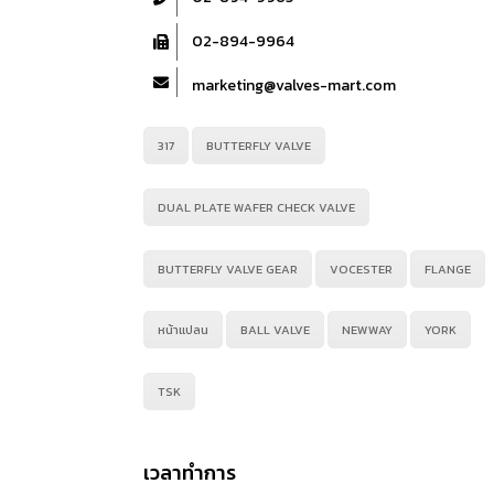
02-894-9964
marketing@valves-mart.com
317
BUTTERFLY VALVE
DUAL PLATE WAFER CHECK VALVE
BUTTERFLY VALVE GEAR
VOCESTER
FLANGE
หน้าแปลน
BALL VALVE
NEWWAY
YORK
TSK
เวลาทำการ