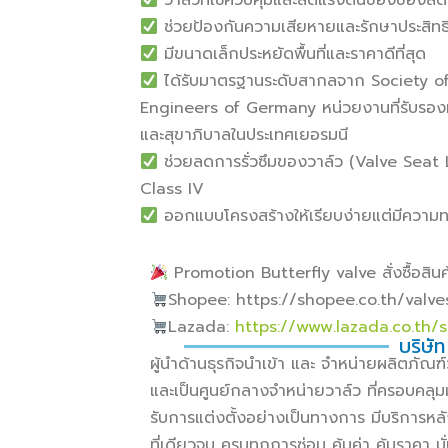
วาล์วที่ใช้ควบคุมและลดแรงดันของของสตีม
ช่วยป้องกันความเสียหายและรักษาประสิทธ
มีขนาดเล็กประหยัดพื้นที่และราคาดีที่สุด
ได้รับมาตรฐานระดับสากลจาก Society o
Engineers of Germany หน่วยงานที่รับรอ
และสุขาภิบาลในประเทศเยอรมนี
ช่วยลดการรั่วซึมของวาล์ว (Valve Seat
Class IV
ออกแบบโครงสร้างให้เรียบง่ายแต่มีความทน
Promotion Butterfly valve สั่งซื้อสินค้
Shopee: https://shopee.co.th/valv
Lazada:
https://www.lazada.co.th/
บริษัท
ผู้นำด้านธุรกิจนำเข้า และ จำหน่ายผลิตภั
และเป็นศูนย์กลางจำหน่ายวาล์ว ที่ครอบคลุม
รับการแต่งตั้งอย่างเป็นทางการ มีบริการหล
ที่เดียวจบ ครบทุกการซ่อม คุ้มค่า คุ้มราคา