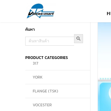
ห
ค้นหา
Search Button
Search
for:
PRODUCT CATEGORIES
317
YORK
FLANGE (TSK)
VOCESTER