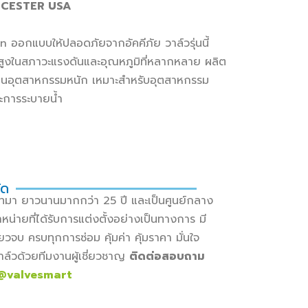
VOCESTER USA
ออกแบบให้ปลอดภัยจากอัคคีภัย วาล์วรุ่นนี้
งในสภาวะแรงดันและอุณหภูมิที่หลากหลาย ผลิต
งานอุตสาหกรรมหนัก เหมาะสำหรับอุตสาหกรรม
ละการระบายน้ำ
ัด
เภทมา ยาวนานมากกว่า 25 ปี และเป็นศูนย์กลาง
น่ายที่ได้รับการแต่งตั้งอย่างเป็นทางการ มี
วจบ ครบทุกการซ่อม คุ้มค่า คุ้มราคา มั่นใจ
าล์วด้วยทีมงานผู้เชี่ยวชาญ
ติดต่อสอบถาม
@valvesmart