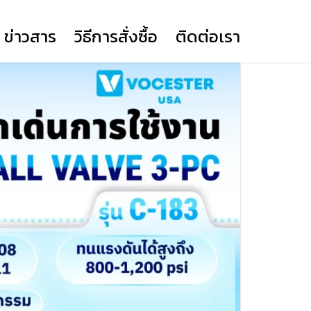
ข่าวสาร
วิธีการสั่งซื้อ
ติดต่อเรา
BUTTERFLY VALVE LEVER
(YORK)
BUTTERFLY VALVE GEAR
(YORK)
KNIFE GATE VALVE
DUAL PLATE WAFER CHECK
BALL VALVE
PRIME ACTUATOR DA
VALVE (YORK)
PRIME ACTUATOR SR12