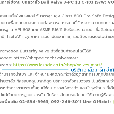
่นการใช้งาน บอลวาล์ว
Ball Valve 3-PC รุ่น C-183 (S/W) 
กแบบที่แข็งแรงและได้มาตรฐานสูง Class 800 Fire Safe Design 
บมาเพื่อตอบสนองความต้องการของระบบที่ต้องการความทนทานสู
ตรฐาน API 608 และ ASME B16.11 ซึ่งรับรองความน่าเชื่อถือใน
เคมี, โรงไฟฟ้า, อุตสาหกรรมน้ำมันและก๊าซ, รวมถึงงานระบบไอน้ำแ
omotion Butterfly valve สั่งซื้อสินค้าออนไลน์ได้ที่
hopee: https://shopee.co.th/valvesmart
azada:
https://www.lazada.co.th/shop/valves-mart/
บริษัท วาล์วมาร์ท จำก
ำด้านธุรกิจนำเข้า และ จำหน่ายผลิตภัณฑ์วาล์วอุตสาหกรรมทุกประ
่ายวาล์ว ที่ครอบคลุมมากที่สุด บริการวาล์วครบวงจร เป็นตัวแทนจำห
ารหลังการขายรวมทั้งศูนย์ซ่อม ตรวจเช็ควาล์ว และบำรุงรักษา ที่เดีย
ล่แท้ด้วยมาตรฐานเยอรมัน มีบริการจัดอบรมสัมมนาให้ความรู้เรื่องว
ูลเพิ่มเติม 02-894-9963, 092-246-3011 Line Official :