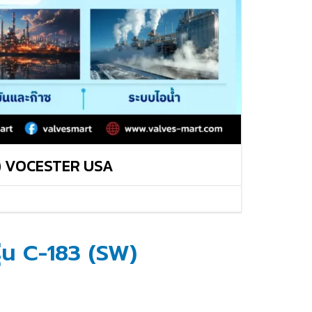
VALVES
BALL VALVES
BUTTERFLY VALVES
CHECK VALVES
GATE VALVES
SW) VOCESTER USA
ุ่น C-183 (SW)