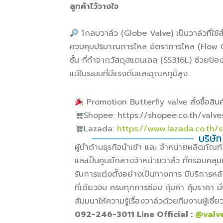
ลูกค้าไว้วางใจ
โกลบวาล์ว (Globe Valve) เป็นวาล์วที่ใช้
ควบคุมปริมาณการไหล อัตราการไหล (Flow Co
ชั้น ที่ทำจากวัสดุสแตนเลส (SS316L) ช่วยป้อ
แม้ในระบบที่มีแรงดันและอุณหภูมิสูง
Promotion Butterfly valve สั่งซื้อสินค้
Shopee: https://shopee.co.th/valv
Lazada:
https://www.lazada.co.th/
บริษัท
ผู้นำด้านธุรกิจนำเข้า และ จำหน่ายผลิตภั
และเป็นศูนย์กลางจำหน่ายวาล์ว ที่ครอบคลุม
รับการแต่งตั้งอย่างเป็นทางการ มีบริการหล
ที่เดียวจบ ครบทุกการซ่อม คุ้มค่า คุ้มราคา
สัมมนาให้ความรู้เรื่องวาล์วด้วยทีมงานผู้เช
092-246-3011 Line Official :
@valv