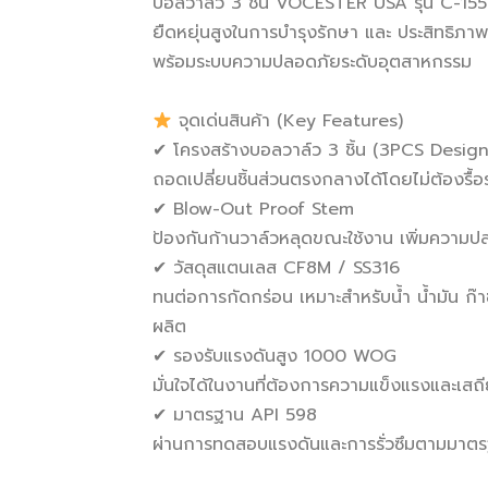
บอลวาล์ว 3 ชิ้น VOCESTER USA รุ่น C-15
ยืดหยุ่นสูงในการบำรุงรักษา และ ประสิทธิภา
พร้อมระบบความปลอดภัยระดับอุตสาหกรรม
จุดเด่นสินค้า (Key Features)
✔ โครงสร้างบอลวาล์ว 3 ชิ้น (3PCS Design
ถอดเปลี่ยนชิ้นส่วนตรงกลางได้โดยไม่ต้องรื้
✔ Blow-Out Proof Stem
ป้องกันก้านวาล์วหลุดขณะใช้งาน เพิ่มความป
✔ วัสดุสแตนเลส CF8M / SS316
ทนต่อการกัดกร่อน เหมาะสำหรับน้ำ น้ำมัน 
ผลิต
✔ รองรับแรงดันสูง 1000 WOG
มั่นใจได้ในงานที่ต้องการความแข็งแรงและ
✔ มาตรฐาน API 598
ผ่านการทดสอบแรงดันและการรั่วซึมตามมาตร