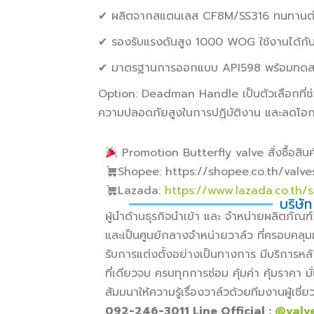
✔ ผลิตจากสแตนเลส CF8M/SS316 ทนทานต่อก
✔ รองรับแรงดันสูง 1000 WOG ใช้งานได้กับ
✔ มาตรฐานการออกแบบ API598 พร้อมทดสอ
Option: Deadman Handle เป็นตัวเลือกที่ช่วย
ความปลอดภัยสูงในการปฏิบัติงาน และลดโอกา
Promotion Butterfly valve สั่งซื้อสินค้
Shopee: https://shopee.co.th/valv
Lazada:
https://www.lazada.co.th/
บริษัท
ผู้นำด้านธุรกิจนำเข้า และ จำหน่ายผลิตภั
และเป็นศูนย์กลางจำหน่ายวาล์ว ที่ครอบคลุม
รับการแต่งตั้งอย่างเป็นทางการ มีบริการหล
ที่เดียวจบ ครบทุกการซ่อม คุ้มค่า คุ้มราคา
สัมมนาให้ความรู้เรื่องวาล์วด้วยทีมงานผู้เช
092-246-3011 Line Official :
@valv