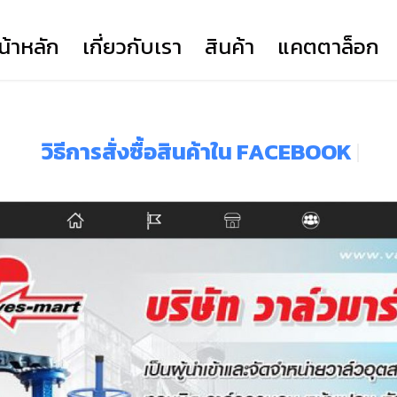
น้าหลัก
เกี่ยวกับเรา
สินค้า
แคตตาล็อก
317
COMPANY PROFILE
YORK
YORK SERIES HD
วิธีการสั่งซื้อสินค้าใน FACEBOOK
|
FLANGE (TSK)
YORK SERIES EH
VOCESTER
PRIME ACTUATOR
NEWAY
CLORIUS