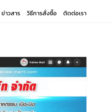
ข่าวสาร
วิธีการสั่งซื้อ
ติดต่อเรา
BUTTERFLY VALVE LEVER
(YORK)
BUTTERFLY VALVE GEAR
(YORK)
KNIFE GATE VALVE
DUAL PLATE WAFER CHECK
BALL VALVE
PRIME ACTUATOR DA
VALVE (YORK)
PRIME ACTUATOR SR12