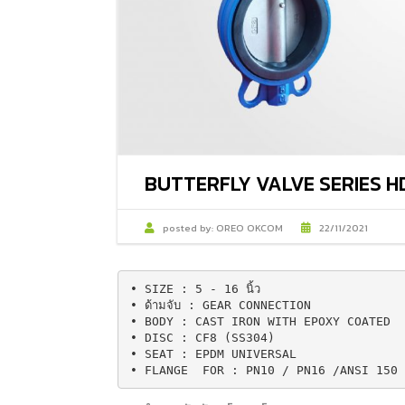
BUTTERFLY VALVE SERIES H
posted by:
OREO OKCOM
22/11/2021
• SIZE : 5 - 16 นิ้ว

• ด้ามจับ : GEAR CONNECTION

• BODY : CAST IRON WITH EPOXY COATED

• DISC : CF8 (SS304)

• SEAT : EPDM UNIVERSAL

• FLANGE  FOR : PN10 / PN16 /ANSI 150 