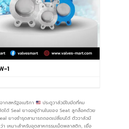
VALVES
BALL VALVES
BUTTERFLY VALVES
CHECK VALVES
GATE VALVES
KW-1
พจากสหรัฐอเมริกา
ประตูวาล์วมีใบมีดที่คม
ปิดได้ Seal ยางอยู่ด้านในของ Seat ลูกล็อคด้วย
al ยางชำรุดสามารถถอดเปลี่ยนได้ ตัววาล์วมี
กว่า เหมาะสำหรับอุตสาหกรรมเม็ดพลาสติก, เยื่อ