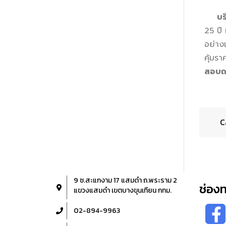
บริษั
25 ปี 
อย่าง
คุ้มรา
สอบถา
C
9 ซ.สะแกงาม 17 แสมดำ ถ.พระราม 2
ช่อง
แขวงแสมดำ เขตบางขุนเทียน กทม.
02-894-9963