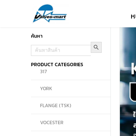
ห
ค้นหา
Search Button
Search
for:
PRODUCT CATEGORIES
317
YORK
FLANGE (TSK)
VOCESTER