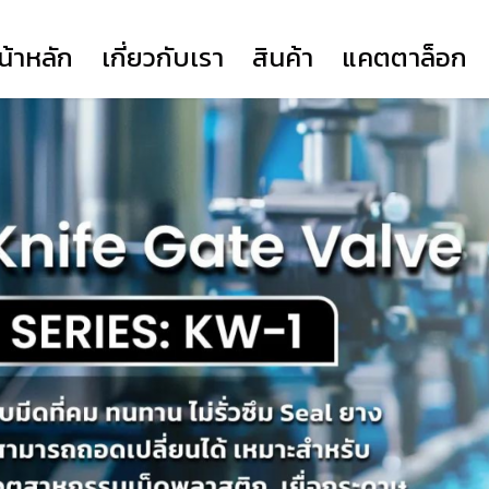
น้าหลัก
เกี่ยวกับเรา
สินค้า
แคตตาล็อก
317
COMPANY PROFILE
YORK
YORK SERIES HD
FLANGE (TSK)
YORK SERIES EH
VOCESTER
PRIME ACTUATOR
NEWAY
CLORIUS