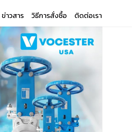
ข่าวสาร
วิธีการสั่งซื้อ
ติดต่อเรา
BUTTERFLY VALVE LEVER
(YORK)
BUTTERFLY VALVE GEAR
(YORK)
KNIFE GATE VALVE
DUAL PLATE WAFER CHECK
BALL VALVE
PRIME ACTUATOR DA
VALVE (YORK)
PRIME ACTUATOR SR12