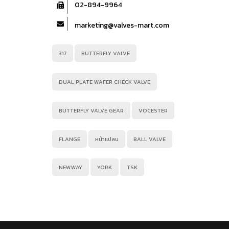
02-894-9964
marketing@valves-mart.com
317
BUTTERFLY VALVE
DUAL PLATE WAFER CHECK VALVE
BUTTERFLY VALVE GEAR
VOCESTER
FLANGE
หน้าแปลน
BALL VALVE
NEWWAY
YORK
TSK