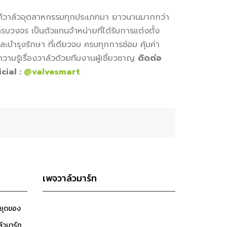
ัณฑ์วาล์วอุตสาหกรรมทุกประเภทมา ยาวนานมากกว่า
รบวงจร เป็นตัวแทนจำหน่ายที่ได้รับการแต่งตั้ง
ะบำรุงรักษา ที่เดียวจบ ครบทุกการซ่อม คุ้มค่า
วามรู้เรื่องวาล์วด้วยทีมงานผู้เชี่ยวชาญ
ติดต่อ
cial :
@valvesmart
เพจวาล์วมาร์ท
หยุดของ
ล์วมาร์ท