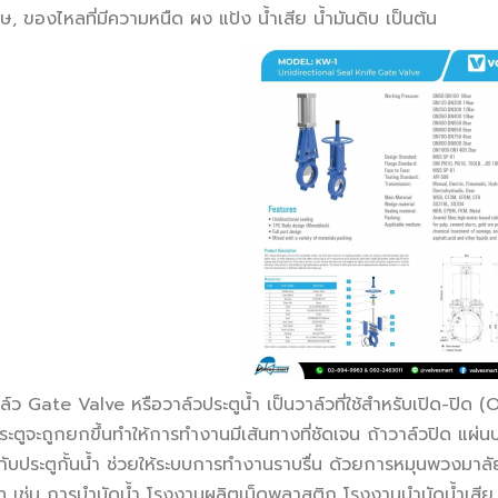
, ของไหลที่มีความหนืด ผง แป้ง น้ำเสีย น้ำมันดิบ เป็นต้น
์ว Gate Valve หรือวาล์วประตูน้ำ เป็นวาล์วที่ใช้สำหรับเปิด-ปิด 
ระตูจะถูกยกขึ้นทำให้การทำงานมีเส้นทางที่ชัดเจน ถ้าวาล์วปิด แผ
กับประตูกั้นน้ำ ช่วยให้ระบบการทำงานราบรื่น ด้วยการหมุนพวงมา
ท เช่น การบำบัดน้ำ โรงงานผลิตเม็ดพลาสติก โรงงานบำบัดน้ำเสีย