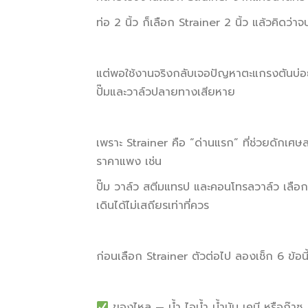
ท่อ 2 นิ้ว ก็เลือก Strainer 2 นิ้ว แล้วคิดว่าจ
แต่พอใช้งานจริงกลับเจอปัญหาตะแกรงตันบ่
ปั๊มและวาล์วปลายทางเสียหาย
เพราะ Strainer คือ “ด่านแรก” ที่ช่วยดักเศษ
ราคาแพง เช่น
ปั๊ม วาล์ว สตีมแทรป และคอนโทรลวาล์ว เลื
เดินได้ไม่เสถียรเท่าที่ควร
ก่อนเลือก Strainer ตัวต่อไป ลองเช็ก 6 ข้อนี
ของไหล — น้ำ ไอน้ำ น้ำมัน เคมี หรือก๊าซ