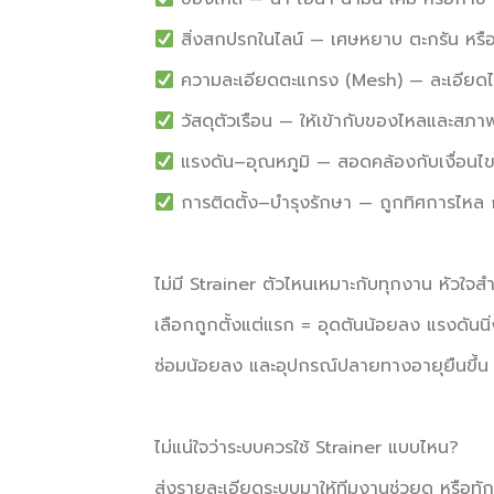
สิ่งสกปรกในไลน์ — เศษหยาบ ตะกรัน หรื
ความละเอียดตะแกรง (Mesh) — ละเอียดไป
วัสดุตัวเรือน — ให้เข้ากับของไหลและสภา
แรงดัน–อุณหภูมิ — สอดคล้องกับเงื่อนไข
การติดตั้ง–บำรุงรักษา — ถูกทิศการไหล ก
ไม่มี Strainer ตัวไหนเหมาะกับทุกงาน หัวใจส
เลือกถูกตั้งแต่แรก = อุดตันน้อยลง แรงดันนิ่ง
ซ่อมน้อยลง และอุปกรณ์ปลายทางอายุยืนขึ้
ไม่แน่ใจว่าระบบควรใช้ Strainer แบบไหน?
ส่งรายละเอียดระบบมาให้ทีมงานช่วยดู หรือท