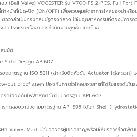
ล์ว (Ball Valve) VOCESTER รุ่น V700-FS 2-PCS, Full Port 
ที่ทำหน้าที่เปิด-ปิด (ON/OFF) เพื่อควบคุมอัตราการไหลของน้ำห
้ ตัววาล์วเป็นทรงกลมมีรูตรงกลาง ใช้ในอุตสาหกรรมที่ต้องมีการค
ประปา โรงแรมหรืออาคารสำนักงานสูงชั้น เเละก๊าซ
สมบัติ
re Safe Design API607
รองมาตรฐาน ISO 5211 (สำหรับติดหัวขับ Actuator ได้สะดวก) 
w-out proof stem ป้องกันการรั่วไหลของสารที่ได้รับแรงดันในร
กรณ์ป้องกันไฟฟ้าสถิตย์ตามมาตรฐาน API 607
ารทดสอบวาล์วตามมาตรฐาน API 598 ได้แก่ Shell (Hydrostatic
ิษัท Valves-Mart มีทีมวิศวกรผู้เชี่ยวชาญพร้อมให้บริการช่วยพัฒ