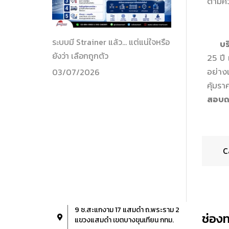
ตามคว
ระบบมี Strainer แล้ว… แต่แน่ใจหรือ
บริษั
ยังว่า เลือกถูกตัว
25 ปี 
03/07/2026
อย่าง
คุ้มรา
สอบถา
C
9 ซ.สะแกงาม 17 แสมดำ ถ.พระราม 2
ช่อง
แขวงแสมดำ เขตบางขุนเทียน กทม.