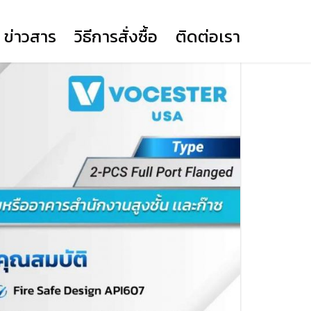
ข่าวสาร
วิธีการสั่งซื้อ
ติดต่อเรา
BUTTERFLY VALVE LEVER
(YORK)
BUTTERFLY VALVE GEAR
(YORK)
KNIFE GATE VALVE
DUAL PLATE WAFER CHECK
BALL VALVE
PRIME ACTUATOR DA
VALVE (YORK)
PRIME ACTUATOR SR12