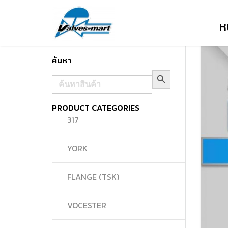
ห
ค้นหา
Search Button
Search
for:
PRODUCT CATEGORIES
317
YORK
FLANGE (TSK)
VOCESTER