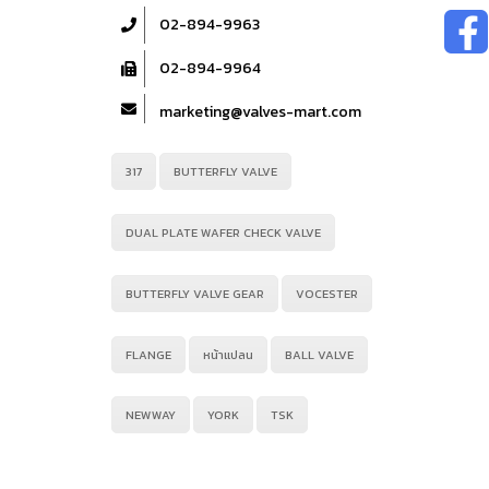
02-894-9963
02-894-9964
marketing@valves-mart.com
317
BUTTERFLY VALVE
DUAL PLATE WAFER CHECK VALVE
BUTTERFLY VALVE GEAR
VOCESTER
FLANGE
หน้าแปลน
BALL VALVE
NEWWAY
YORK
TSK